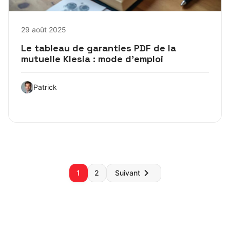
29 août 2025
Le tableau de garanties PDF de la
mutuelle Klesia : mode d’emploi
Patrick
Pagination
1
2
Suivant
des
publications