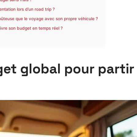
ntation lors d’un road trip ?
coûteuse que le voyage avec son propre véhicule ?
suivre son budget en temps réel ?
t global pour partir