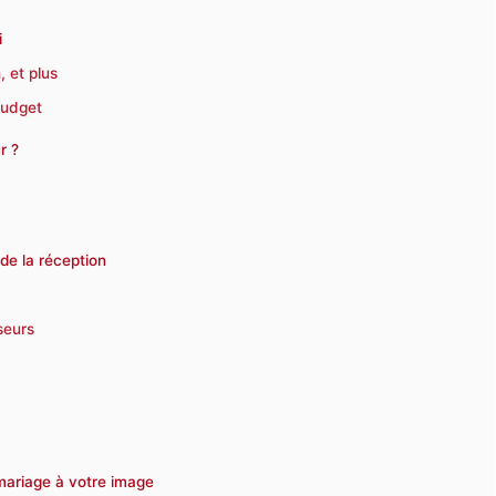
i
, et plus
budget
r ?
de la réception
seurs
 mariage à votre image