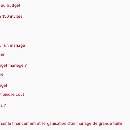
n au budget
 150 invités
ur un mariage
ner
dget mariage ?
re
dget
 moindre coût
ss ?
ur le financement et l’organisation d’un mariage de grande taille