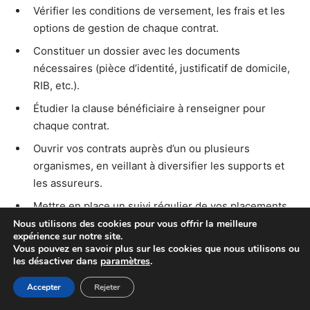
Vérifier les conditions de versement, les frais et les
options de gestion de chaque contrat.
Constituer un dossier avec les documents
nécessaires (pièce d’identité, justificatif de domicile,
RIB, etc.).
Étudier la clause bénéficiaire à renseigner pour
chaque contrat.
Ouvrir vos contrats auprès d’un ou plusieurs
organismes, en veillant à diversifier les supports et
les assureurs.
Mettre en place un suivi régulier de vos placements
et ajuster la gestion selon l’évolution de vos besoins.
Nous utilisons des cookies pour vous offrir la meilleure
expérience sur notre site.
Vous pouvez en savoir plus sur les cookies que nous utilisons ou
Un accompagnement par un conseiller patrimonial peut
les désactiver dans
paramètres
.
s’avérer utile pour affiner votre stratégie et choisir les
Accepter
Rejeter
combinaisons de contrats les plus adaptées à votre
situation.