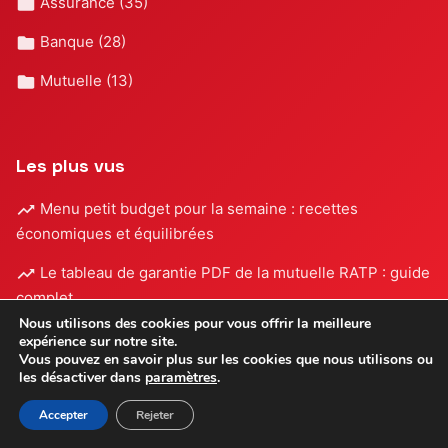
Assurance
(35)
Banque
(28)
Mutuelle
(13)
Les plus vus
Menu petit budget pour la semaine : recettes
économiques et équilibrées
Le tableau de garantie PDF de la mutuelle RATP : guide
complet
Nous utilisons des cookies pour vous offrir la meilleure
Tout savoir sur l’assurance mobile SPB de Bouygues :
expérience sur notre site.
Vous pouvez en savoir plus sur les cookies que nous utilisons ou
garanties, tarifs et avis
les désactiver dans
paramètres
.
Accepter
Rejeter